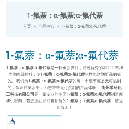
1-氟萘；α-氟萘;α-氟代萘
首页
»
产品中心
»
1-氟萘；α-氟萘;α-氟代萘
1-氟萘；α-氟萘;α-氟代萘
1-氟萘；α-氟萘;α-氟代萘
是一种全新设计，通过优秀的加工工艺和
优质的原材料，使
1-氟萘；α-氟萘;α-氟代萘
的性能达到更高的标
准。我们为
1-氟萘；α-氟萘;α-氟代萘
的每一个细节都是无可挑剔
的，保证质量水平，为您带来无可挑剔的产品体验。
衢州希马化
工科技有限公司
是一家专业的中国
1-氟萘；α-氟萘;α-氟代萘
制造商
和供应商，若您正在寻找折扣价的
1-氟萘；α-氟萘;α-氟代萘
，请立
即咨询！