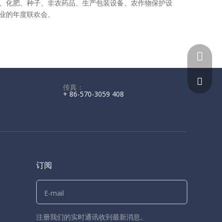
、化肥、种子、非农药品、生产包装设备、农作物保护设
业的年度联欢会。
+ 86-13
kw@hop
传真：
+ 86-570-3059 408
订阅
注册我们的实时通讯收到最新消息。