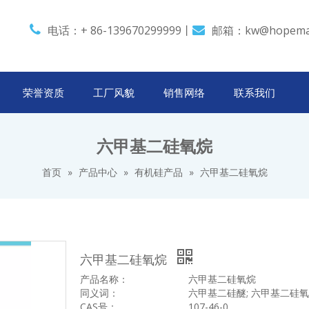

电话：+ 86-139670299999丨
邮箱：
kw@hopema

荣誉资质
工厂风貌
销售网络
联系我们
六甲基二硅氧烷
首页
»
产品中心
»
有机硅产品
»
六甲基二硅氧烷
六甲基二硅氧烷
产品名称：
六甲基二硅氧烷
同义词：
六甲基二硅醚; 六甲基二硅氧烷;
CAS号：
107-46-0.