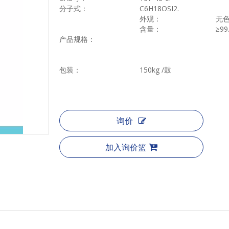
分子式：
C6H18OSI2.
外观：
无
含量：
≥
99
产品规格：
包装：
150kg /鼓
询价
加入询价篮