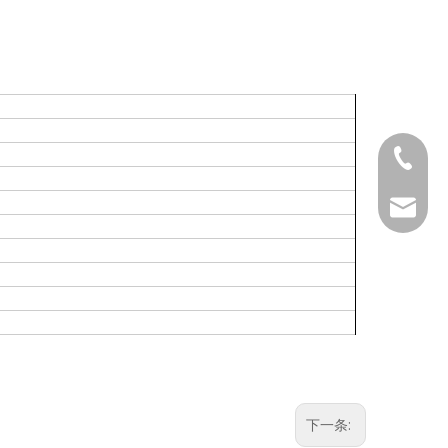
+ 86-13
kw@hop
下一条: