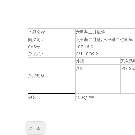
产品名称：
六甲基二硅氧烷
同义词：
六甲基二硅醚; 六甲基二硅氧烷; 硅
CAS号：
107-46-0.
分子式：
C6H18OSI2.
外观：
无色透
含量：
≥
99.0
产品规格：
包装 ：
150kg /桶
上一条: