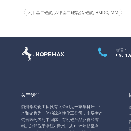
六甲基二硅醚; 六甲基二硅氧烷; 硅醚; HMDO; MM
电话：
+ 86-13
关于我们
衢州希马化工科技有限公司是一家集科研、生
产和销售为一体的综合性化工公司，主要生产
销售医药农药中间体、有机硅产品及香精香
料。
总部位于浙江--衢州。从1995年起至今，