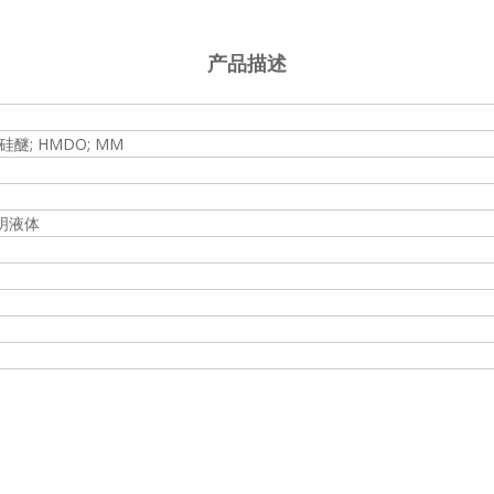
产品描述
醚; HMDO; MM
明液体
％