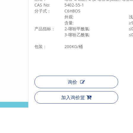
CAS No:
5402-55-1
分子式：
C6H8OS
外观
:
浅
含量
:
≥
产品指标：
2-
噻吩甲酰氯
:
≤
3-
噻吩乙酰氯
:
≤
包装：
200KG/
桶
询价
加入询价篮