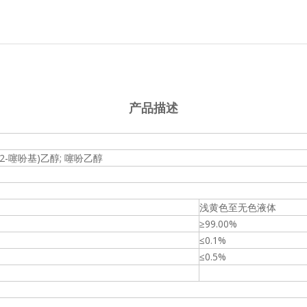
产品描述
-(2-噻吩基)乙醇; 噻吩乙醇
浅黄色至无色液体
≥99.00%
≤0.1%
≤0.5%