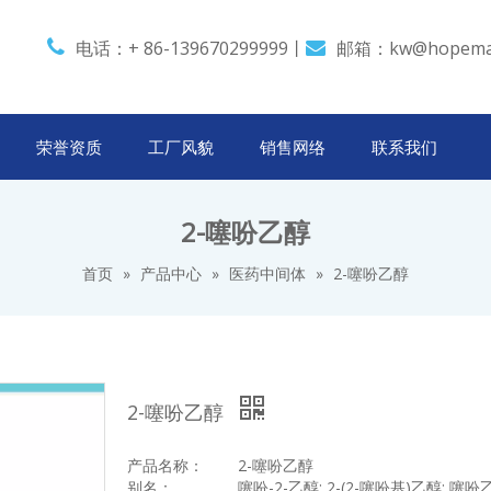

电话：+ 86-139670299999丨
邮箱：
kw@hopema

荣誉资质
工厂风貌
销售网络
联系我们
2-噻吩乙醇
首页
»
产品中心
»
医药中间体
»
2-噻吩乙醇
2-噻吩乙醇
产品名称：
2-
噻吩乙醇
别名：
噻吩
-2-
乙醇
; 2-(2-
噻吩基
)
乙醇
;
噻吩