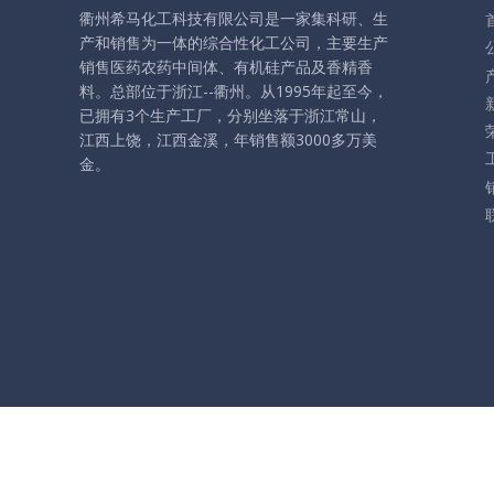
衢州希马化工科技有限公司是一家集科研、生
产和销售为一体的综合性化工公司，主要生产
销售医药农药中间体、有机硅产品及香精香
料。
总部位于浙江--衢州。从1995年起至今，
已拥有3个生产工厂，分别坐落于浙江常山，
江西上饶，江西金溪，年销售额3000多万美
金。