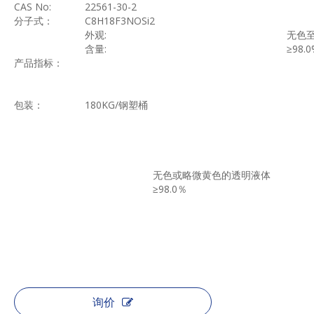
CAS No:
22561-30-2
分子式：
C8H18F3NOSi2
外观
:
无色
含量
:
≥
98.
产品指标：
包装：
180KG/
钢塑桶
无色或略微黄色的透明液体
≥
98.0％
询价