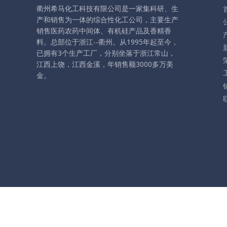
衢州希马化工科技有限公司是一家集科研、生
产和销售为一体的综合性化工公司，主要生产
销售医药农药中间体、有机硅产品及香精香
料。
总部位于浙江--衢州。从1995年起至今，
已拥有3个生产工厂，分别坐落于浙江常山，
江西上饶，江西金溪，年销售额3000多万美
金。