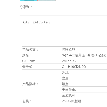
分享到：
CAS：
24155-42-8
产品名称：
咪唑乙醇
别名：
α-(2,4-二氯苯基)-咪唑-1-乙醇;
CAS No:
24155-42-8
分子式：
C11H10Cl2N2O
外观:
含量:
产品指标：
熔点:
干燥失重:
杂质总和：
包装：
25KG/纸板桶