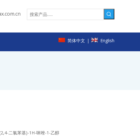
x.com.cn
简体中文
English
|
(2,4-
二氯苯基
)-1H-
咪唑
-1-
乙醇