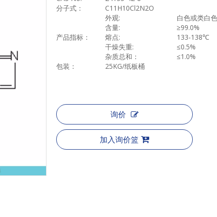
分子式：
C11H10Cl2N2O
外观
:
白色或类白
含量
:
≥
99.0%
产品指标：
熔点
:
133-138
℃
干燥失重
:
≤
0.5%
杂质总和：
≤
1.0%
包装：
25KG/
纸板桶
询价
加入询价篮