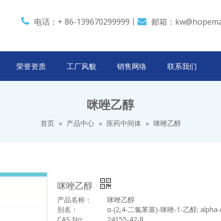

电话：+ 86-139670299999丨
邮箱：
kw@hopema

荣誉资质
工厂风貌
销售网络
联系我们
咪唑乙醇
首页
»
产品中心
»
医药中间体
»
咪唑乙醇
咪唑乙醇
产品名称：
咪唑乙醇
别名：
α-(2,4-
二氯苯基
)-
咪唑
-1-
乙醇
; alpha-
CAS No:
24155-42-8